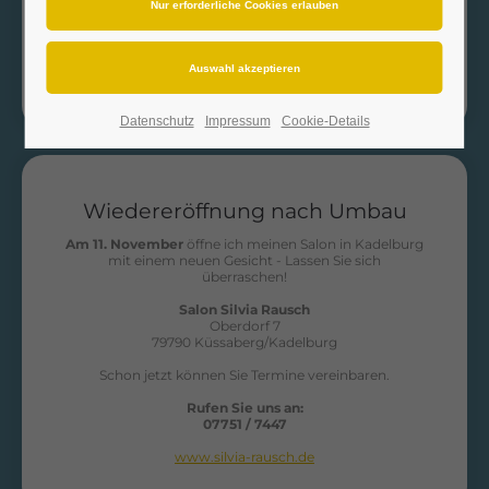
Joelle Rausch
HAIR SALON
Martin-Luther-Straße 26
79787 Lauchringen
www.joellerausch.de
Datenschutz
Impressum
Cookie-Details
Wiedereröffnung nach Umbau
Am
11.
November
öffne
ich
meinen
Salon
in
Kadelburg
mit
einem
neuen
Gesicht
-
Lassen
Sie
sich
überraschen!
Salon Silvia Rausch
Oberdorf 7
79790 Küssaberg/Kadelburg
Schon jetzt können Sie Termine vereinbaren.
Rufen Sie uns an:
07751 / 7447
www.silvia-rausch.de