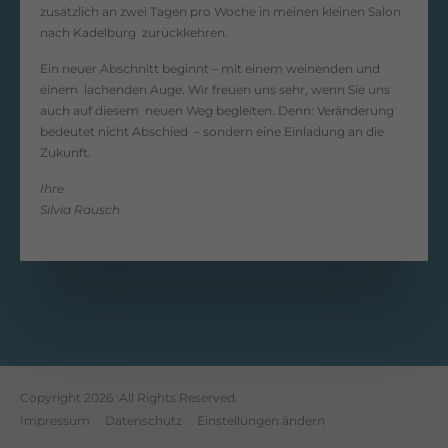
zusätzlich an zwei Tagen pro Woche in meinen kleinen Salon
nach Kadelburg zurückkehren.
Ein neuer Abschnitt beginnt – mit einem weinenden und
einem lachenden Auge. Wir freuen uns sehr, wenn Sie uns
auch auf diesem neuen Weg begleiten. Denn: Veränderung
bedeutet nicht Abschied – sondern eine Einladung an die
Zukunft.
Ihre
Silvia Rausch
Copyright 2026. All Rights Reserved.
Impressum
Datenschutz
Einstellungen ändern