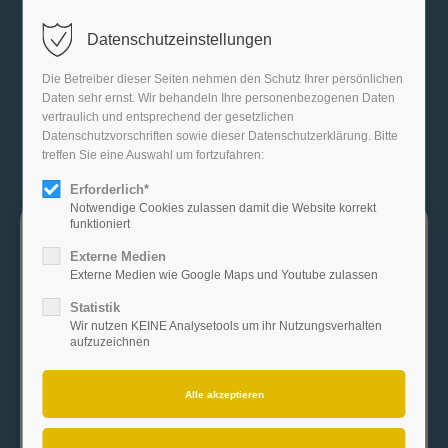
Datenschutzeinstellungen
Die Betreiber dieser Seiten nehmen den Schutz Ihrer persönlichen
Daten sehr ernst. Wir behandeln Ihre personenbezogenen Daten
vertraulich und entsprechend der gesetzlichen
Datenschutzvorschriften sowie dieser Datenschutzerklärung. Bitte
treffen Sie eine Auswahl um fortzufahren:
Erforderlich*
Notwendige Cookies zulassen damit die Website korrekt
funktioniert
Neueröffnung in Lauchringen
Externe Medien
Am 04.11.2025 ist es soweit.
Externe Medien wie Google Maps und Youtube zulassen
Schon jetzt können Sie Termine vereinbaren.
Statistik
Wir nutzen KEINE Analysetools um ihr Nutzungsverhalten
Rufen Sie uns an:
aufzuzeichnen
07741 / 835 0130
Wir freuen uns riesig auf neue Gesichter, bekannte
Kund*innen und viele schöne neue Momente bei uns!
Ihr Joelle Rausch Team